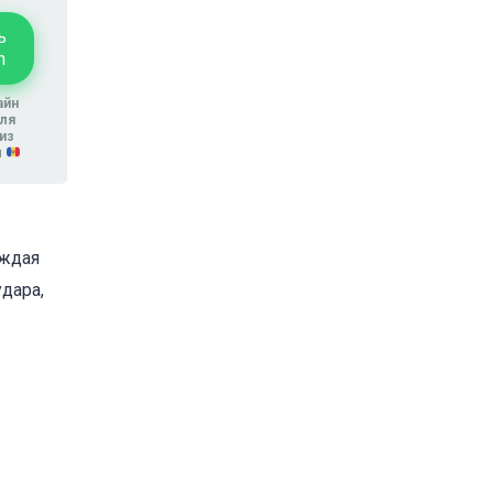
ь
n
айн
для
из
ы
аждая
дара,