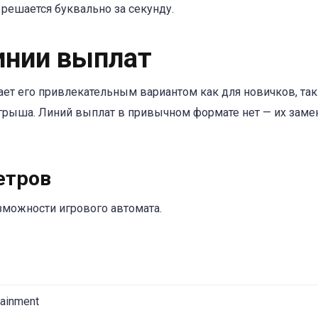
решается буквально за секунду.
инии выплат
елает его привлекательным вариантом как для новичков, так
игрыша. Линий выплат в привычном формате нет — их зам
етров
зможности игрового автомата.
tainment