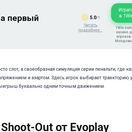
Играт
в 1Wi
на первый
5.0
/5
Читать
1Win онл
подробнее...
казино 
игроков 
Молдов
осто слот, а своеобразная симуляция серии пенальти, где к
пряжением и азартом. Здесь игрок выбирает траекторию у
 выигрыш буквально одним точным движением.
 Shoot-Out от Evoplay