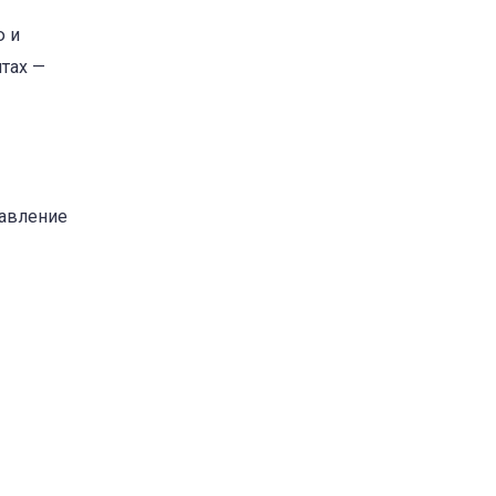
ю и
нтах —
равление