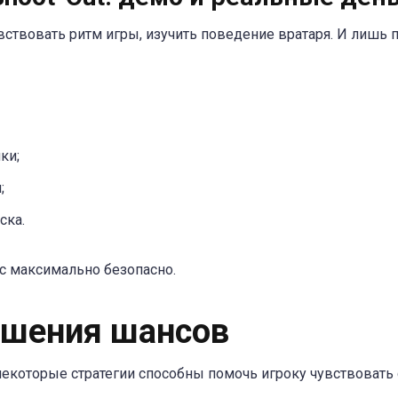
ствовать ритм игры, изучить поведение вратаря. И лишь 
ки;
;
ска.
сс максимально безопасно.
ышения шансов
 некоторые стратегии способны помочь игроку чувствовать