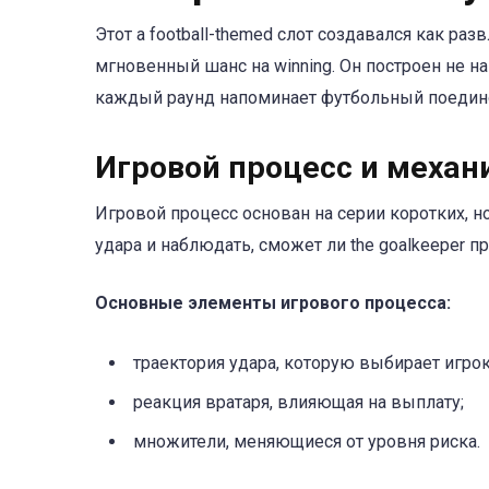
Этот a football-themed слот создавался как ра
мгновенный шанс на winning. Он построен не н
каждый раунд напоминает футбольный поедино
Игровой процесс и механ
Игровой процесс основан на серии коротких, 
удара и наблюдать, сможет ли the goalkeeper п
Основные элементы игрового процесса:
траектория удара, которую выбирает игрок
реакция вратаря, влияющая на выплату;
множители, меняющиеся от уровня риска.