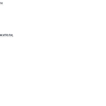
Он
жители,