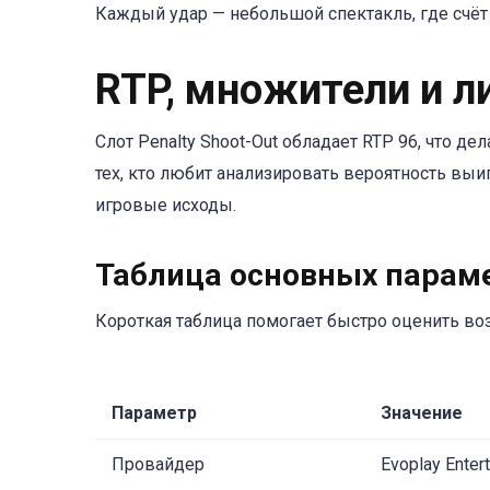
Каждый удар — небольшой спектакль, где счёт 
RTP, множители и л
Слот Penalty Shoot-Out обладает RTP 96, что д
тех, кто любит анализировать вероятность вы
игровые исходы.
Таблица основных парам
Короткая таблица помогает быстро оценить во
Параметр
Значение
Провайдер
Evoplay Enter