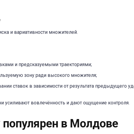
е
иска и вариативности множителей.
авками и предсказуемыми траекториями;
пользуемую зону ради высокого множителя;
вании ставок в зависимости от результата предыдущего уд
 они усиливают вовлечённость и дают ощущение контроля.
y популярен в Молдове