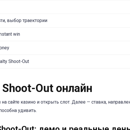
ти, выбор траектории
stant win
oney
alty Shoot-Out
y Shoot-Out онлайн
 на сайте казино и открыть слот. Далее — ставка, направле
способна удивить.
Shoot-Out: демо и реальные ден