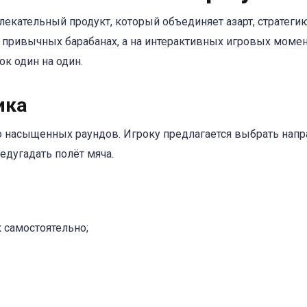
звлекательный продукт, который объединяет азарт, стратеги
а привычных барабанах, а на интерактивных игровых моме
к один на один.
ика
но насыщенных раундов. Игроку предлагается выбрать нап
редугадать полёт мяча.
 самостоятельно;