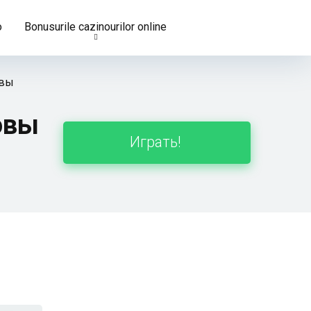
о
Bonusurile cazinourilor online
овы
овы
Играть!