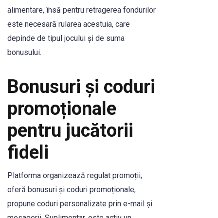
alimentare, însă pentru retragerea fondurilor
este necesară rularea acestuia, care
depinde de tipul jocului și de suma
bonusului.
Bonusuri și coduri
promoționale
pentru jucătorii
fideli
Platforma organizează regulat promoții,
oferă bonusuri și coduri promoționale,
propune coduri personalizate prin e-mail și
mesagerii. Suplimentar, este activ un