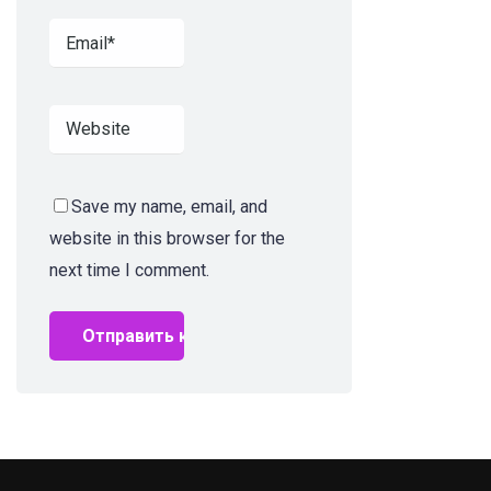
Save my name, email, and
website in this browser for the
next time I comment.