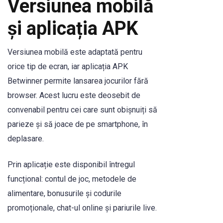
Versiunea mobilă
și aplicația APK
Versiunea mobilă este adaptată pentru
orice tip de ecran, iar aplicația APK
Betwinner permite lansarea jocurilor fără
browser. Acest lucru este deosebit de
convenabil pentru cei care sunt obișnuiți să
parieze și să joace de pe smartphone, în
deplasare.
Prin aplicație este disponibil întregul
funcțional: contul de joc, metodele de
alimentare, bonusurile și codurile
promoționale, chat-ul online și pariurile live.