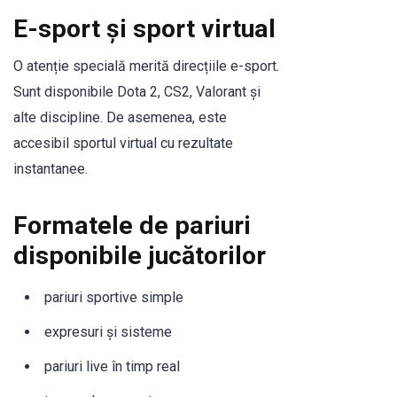
E-sport și sport virtual
O atenție specială merită direcțiile e-sport.
Sunt disponibile Dota 2, CS2, Valorant și
alte discipline. De asemenea, este
accesibil sportul virtual cu rezultate
instantanee.
Formatele de pariuri
disponibile jucătorilor
pariuri sportive simple
expresuri și sisteme
pariuri live în timp real