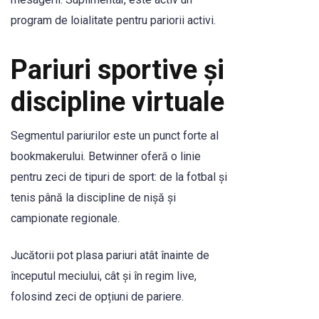
program de loialitate pentru pariorii activi.
Pariuri sportive și
discipline virtuale
Segmentul pariurilor este un punct forte al
bookmakerului. Betwinner oferă o linie
pentru zeci de tipuri de sport: de la fotbal și
tenis până la discipline de nișă și
campionate regionale.
Jucătorii pot plasa pariuri atât înainte de
începutul meciului, cât și în regim live,
folosind zeci de opțiuni de pariere.