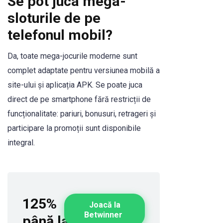
Se pot juca mega-
sloturile de pe
telefonul mobil?
Da, toate mega-jocurile moderne sunt
complet adaptate pentru versiunea mobilă a
site-ului și aplicația APK. Se poate juca
direct de pe smartphone fără restricții de
funcționalitate: pariuri, bonusuri, retrageri și
participare la promoții sunt disponibile
integral.
125%
Joacă la
Betwinner
până la