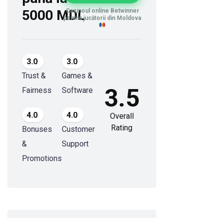
5000 MDL
Cazinoul online Betwinner
pentru jucătorii din Moldova
3.0
3.0
Trust &
Games &
3.5
Fairness
Software
4.0
4.0
Overall
Rating
Bonuses
Customer
&
Support
Promotions