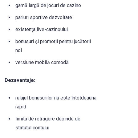
gamă largă de jocuri de cazino
pariuri sportive dezvoltate
existența live-cazinoului
bonusuri și promoții pentru jucătorii
noi
versiune mobilă comodă
Dezavantaje:
rulajul bonusurilor nu este întotdeauna
rapid
limita de retragere depinde de
statutul contului