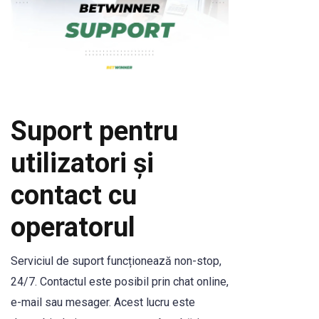
Suport pentru
utilizatori și
contact cu
operatorul
Serviciul de suport funcționează non-stop,
24/7. Contactul este posibil prin chat online,
e-mail sau mesager. Acest lucru este