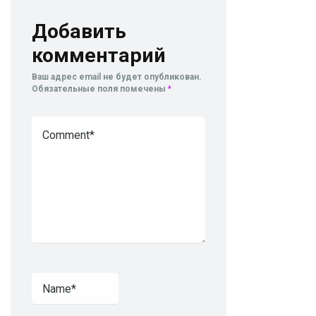
Добавить
комментарий
Ваш адрес email не будет опубликован.
Обязательные поля помечены
*